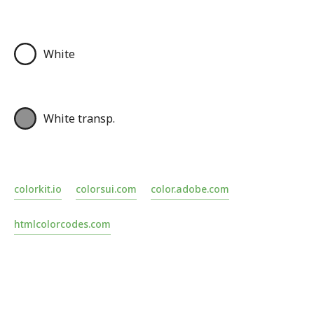
White
White transp.
colorkit.io
colorsui.com
color.adobe.com
htmlcolorcodes.com