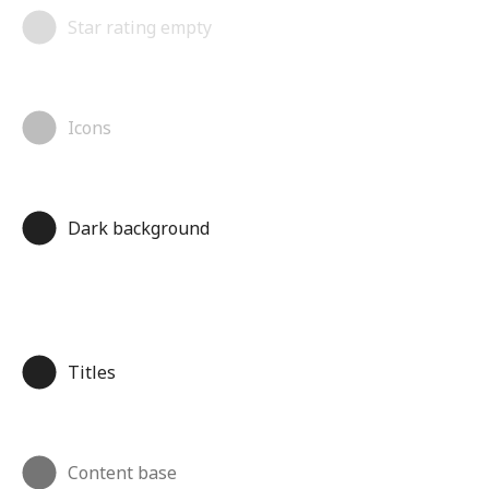
Star rating empty
Icons
Dark background
Titles
Content base