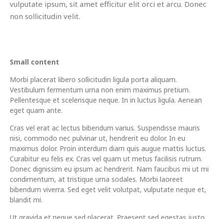
vulputate ipsum, sit amet efficitur elit orci et arcu. Donec
non sollicitudin velit.
Small content
Morbi placerat libero sollicitudin ligula porta aliquam.
Vestibulum fermentum urna non enim maximus pretium.
Pellentesque et scelerisque neque. In in luctus ligula. Aenean
eget quam ante.
Cras vel erat ac lectus bibendum varius. Suspendisse mauris
nisi, commodo nec pulvinar ut, hendrerit eu dolor. In eu
maximus dolor. Proin interdum diam quis augue mattis luctus.
Curabitur eu felis ex. Cras vel quam ut metus facilisis rutrum.
Donec dignissim eu ipsum ac hendrerit. Nam faucibus mi ut mi
condimentum, at tristique urna sodales. Morbi laoreet
bibendum viverra. Sed eget velit volutpat, vulputate neque et,
blandit mi.
Ut gravida et neque sed placerat. Praesent sed egestas justo.